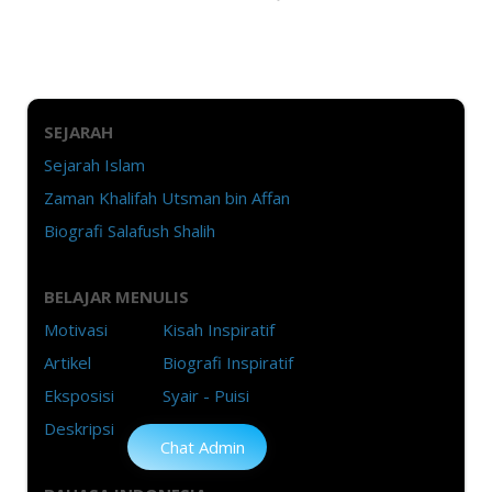
SEJARAH
Sejarah Islam
Zaman Khalifah Utsman bin Affan
Biografi Salafush Shalih
BELAJAR MENULIS
Motivasi
Kisah Inspiratif
Artikel
Biografi Inspiratif
Eksposisi
Syair - Puisi
Deskripsi
Chat Admin