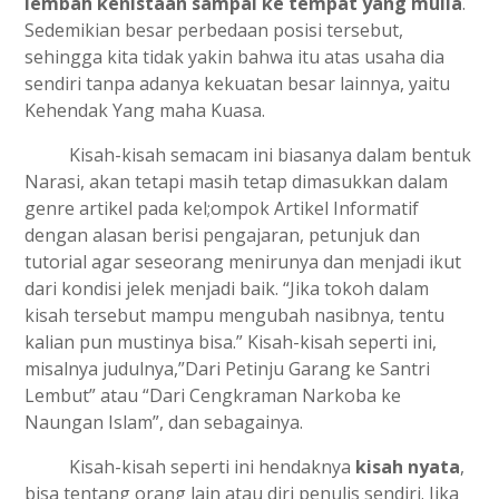
lembah kenistaan sampai ke tempat yang mulia
.
Sedemikian besar perbedaan posisi tersebut,
sehingga kita tidak yakin bahwa itu atas usaha dia
sendiri tanpa adanya kekuatan besar lainnya, yaitu
Kehendak Yang maha Kuasa.
Kisah-kisah semacam ini biasanya dalam bentuk
Narasi, akan tetapi masih tetap dimasukkan dalam
genre artikel pada kel;ompok Artikel Informatif
dengan alasan berisi pengajaran, petunjuk dan
tutorial agar seseorang menirunya dan menjadi ikut
dari kondisi jelek menjadi baik. “Jika tokoh dalam
kisah tersebut mampu mengubah nasibnya, tentu
kalian pun mustinya bisa.” Kisah-kisah seperti ini,
misalnya judulnya,”Dari Petinju Garang ke Santri
Lembut” atau “Dari Cengkraman Narkoba ke
Naungan Islam”, dan sebagainya.
Kisah-kisah seperti ini hendaknya
kisah nyata
,
bisa tentang orang lain atau diri penulis sendiri. Jika