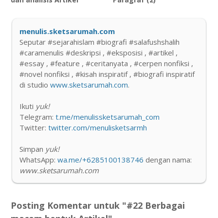
menulis.sketsarumah.com
Seputar #sejarahislam #biografi #salafushshalih
#caramenulis #deskripsi , #eksposisi , #artikel ,
#essay , #feature , #ceritanyata , #cerpen nonfiksi ,
#novel nonfiksi , #kisah inspiratif , #biografi inspiratif
di studio
www.sketsarumah.com
.
Ikuti
yuk!
Telegram:
t.me/menulissketsarumah_com
Twitter:
twitter.com/menulisketsarmh
Simpan
yuk!
WhatsApp:
wa.me/+6285100138746
dengan nama:
www.sketsarumah.com
Posting Komentar untuk "#22 Berbagai