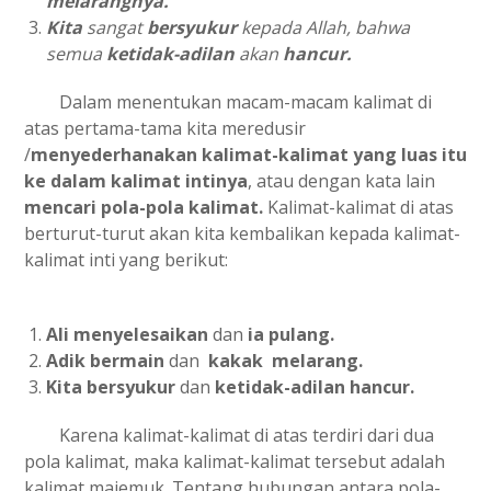
melarangnya.
Kita
sangat
bersyukur
kepada Allah, bahwa
semua
ketidak-adilan
akan
hancur.
Dalam menentukan macam-macam kalimat di
atas pertama-tama kita meredusir
/
menyederhanakan kalimat-kalimat yang luas itu
ke dalam kalimat intinya
, atau dengan kata lain
mencari pola-pola kalimat.
Kalimat-kalimat di atas
berturut-turut akan kita kembalikan kepada kalimat-
kalimat inti yang berikut:
Ali menyelesaikan
dan
ia pulang.
Adik bermain
dan
kakak melarang.
Kita bersyukur
dan
ketidak-adilan hancur.
Karena kalimat-kalimat di atas terdiri dari dua
pola kalimat, maka kalimat-kalimat tersebut adalah
kalimat majemuk. Tentang hubungan antara pola-