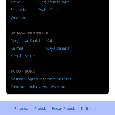
Artikel
Biografi Inspiratif
Eksposisi
Syair - Puisi
Deskripsi
BAHASA INDONESIA
Pengantar Santri
Kata
Kalimat
Gaya Bahasa
Menulis Artikel
BUKU - BUKU
Naskah Biografi Inspiratif: Meretas
Kubu kutu buku
kudu tuku
buku
Beranda
Produk
Pesan Produk
Daftar Isi