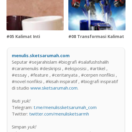
#05 Kalimat Inti
#08 Transformasi Kalimat
menulis.sketsarumah.com
Seputar #sejarahislam #biografi #salafushshalih
#caramenulis #deskripsi , #eksposisi , #artikel ,
#essay , #feature , #ceritanyata , #cerpen nonfiksi ,
#novel nonfiksi , #kisah inspiratif , #biografi inspiratif
di studio
www.sketsarumah.com
.
Ikuti
yuk!
Telegram:
t.me/menulissketsarumah_com
Twitter:
twitter.com/menulisketsarmh
Simpan
yuk!