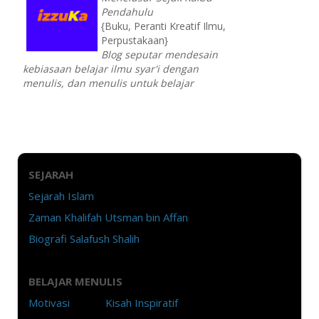
Pendahulu
{Buku, Peranti Kreatif Ilmu,
Perpustakaan}
Blog seputar mendesain
kebiasaan belajar ilmu syar'i dengan
menulis, dan menulis untuk belajar
SEJARAH
Sejarah Islam
Zaman Khalifah Utsman bin Affan
Biografi Salafush Shalih
BELAJAR MENULIS
Motivasi
Kisah Inspiratif