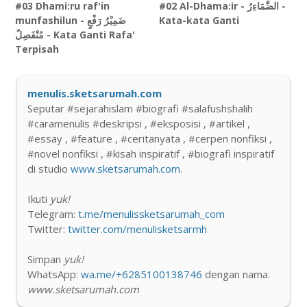
#03 Dhami:ru raf'in
#02 Al-Dhama:ir - الضَّمَاءِرُ -
munfashilun - ضَمِيْرُ رَفْعٍ
Kata-kata Ganti
مُنْفَصِلٌ - Kata Ganti Rafa'
Terpisah
menulis.sketsarumah.com
Seputar #sejarahislam #biografi #salafushshalih
#caramenulis #deskripsi , #eksposisi , #artikel ,
#essay , #feature , #ceritanyata , #cerpen nonfiksi ,
#novel nonfiksi , #kisah inspiratif , #biografi inspiratif
di studio
www.sketsarumah.com
.
Ikuti
yuk!
Telegram:
t.me/menulissketsarumah_com
Twitter:
twitter.com/menulisketsarmh
Simpan
yuk!
WhatsApp:
wa.me/+6285100138746
dengan nama:
www.sketsarumah.com