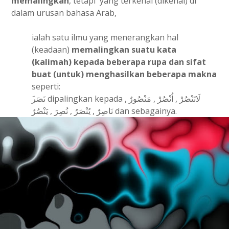
memalingkan
, tetapi yang terkenal (dikenal) di
dalam urusan bahasa Arab,
ialah satu ilmu yang menerangkan hal
(keadaan)
memalingkan suatu kata
(kalimah) kepada beberapa rupa dan sifat
buat (untuk) menghasilkan beberapa makna
seperti:
نَاصِرٌ , يُنْصَرُ , نُصِرَ , يَنْصُرُ dan sebagainya.