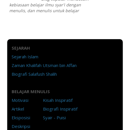
kebiasaan belajar ilmu syar'i dengan
menulis, dan menulis untuk belajar
SEJARAH
Sejarah Islam
Zaman Khalifah Utsman bin Affan
Biografi Salafush Shalih
BELAJAR MENULIS
Motivasi
Kisah Inspiratif
Artikel
Biografi Inspiratif
Eksposisi
Syair - Puisi
Deskripsi