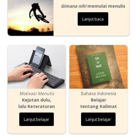
Gimana nih!
memulai menulis
Lanjut baca
Motivasi Menulis
Bahasa Indonesia
Kejutan dulu,
Belajar
lalu Keteraturan
tentang Kalimat
Lanjut belajar
Lanjut belajar